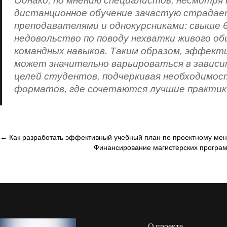
Однако, по мнению специалистов, несмотря
дистанционное обучение зачастую страдае
преподавателями и однокурсниками: свыше
недовольство по поводу нехватки живого об
командных навыков. Таким образом, эффект
может значительно варьироваться в завис
целей студентов, подчеркивая необходимос
форматов, где сочетаются лучшие практики
Навигация
←
Как разработать эффективный учебный план по проектному ме
Финансирование магистерских програм
по
записям
О проекте